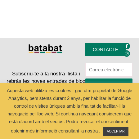
F
I
a
n
CONTACTE
c
s
e
t
b
a
o
g
o
r
k
a
Subscriu-te a la nostra llista i
-
m
rebràs les noves entrades de blog
f
ENVIAR
Aquesta web utilitza les cookies _ga/_utm propietat de Google
Analytics, persistents durant 2 anys, per habilitar la funció de
Copyright © 2024 Batabat
control de visites úniques amb la finalitat de facilitar-li la
navegació pel lloc web. Si continua navegant considerem que
està d'acord amb el seu ús. Podrà revocar el consentiment i
obtenir més informació consultant la nostra .
ACCEPTAR