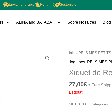
Enviament ràpid
Fet a mà
Sostenible
ki
ALINA and BATABAT
Sobre Nosaltres
Blog
Inici
/
PELS MÉS PETITS
Joguines
,
PELS MÉS P
Xiquet de R
27,00
€
& Free Shipp
Esgotat
SKU:
3489
Categories:
J