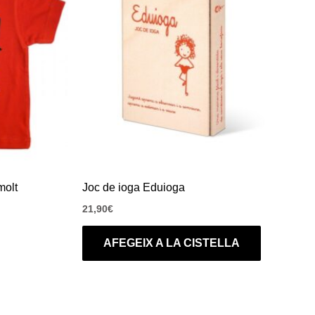
molt
Joc de ioga Eduioga
21,90
€
AFEGEIX A LA CISTELLA