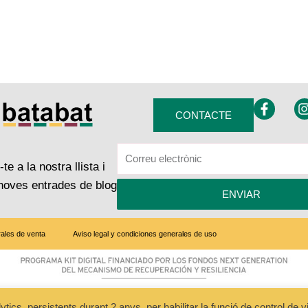
F
I
CONTACTE
a
c
e
t
b
te a la nostra llista i
o
o
r
 noves entrades de blog
ENVIAR
k
-
f
ales de venta
Aviso legal y condiciones generales de uso
s, persistents durant 2 anys, per habilitar la funció de control de visi