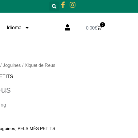
0
Cistella
Idioma
0,00
€
/
Joguines
/ Xiquet de Reus
ETITS
eus
ing
oguines
,
PELS MÉS PETITS