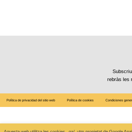
Subscriu-
rebràs les
Política de privacidad del sitio web
Política de cookies
Condiciones gener
Aquesta web utilitza les cookies _ga/_utm propietat de Google Analytic