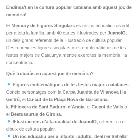
Endinsa’t en la cultura popular catalana amb aquest joc de
memòria!
El
Memory de Figures Singulars
és un joc educatiu i divertit
per a tota la família, amb 40 cartes il·lustrades per
JuanolO
,
un dels grans referents de la il·lustració de cultura popular.
Descobreix les figures singulars més emblemàtiques de les
festes majors de Catalunya mentre exercites la memòria i la
concentració.
Què trobaràs en aquest joc de memòria?
Figures emblemàtiques de les festes majors catalanes
:
Coneix personatges com la
Carpa Juanita de Vilanova i la
Geltrú
, el
Cu-cut de la Plaça Nova de Barcelona
,
la
Fil·loxera de Sant Sadurní d’Anoia
, el
Calçot de Valls
o
el
Beatusaurus de Girona
.
Il·lustracions d’alta qualitat de JuanolO
, referent en el
dibuix de cultura popular.
Un joc educatiu per a infants i adults
, ideal per treballar