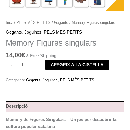
Inici
/
PELS MÉS PETITS
/
Gegants
/ Memory Figures singulars
Gegants
,
Joguines
,
PELS MÉS PETITS
Memory Figures singulars
14,00
€
& Free Shipping
AFEGEIX A LA CISTELLA
-
+
Categories:
Gegants
,
Joguines
,
PELS MÉS PETITS
Descripció
Memory de Figures Singulars – Un joc per descobrir la
cultura popular catalana