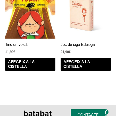
Tinc un volcà
Joc de ioga Eduioga
11,90
€
21,90
€
AFEGEIX A LA
AFEGEIX A LA
CISTELLA
CISTELLA
F
I
a
n
CONTACTE