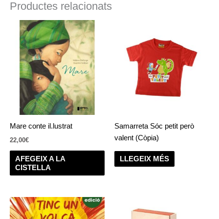
Productes relacionats
Mare conte il.lustrat
Samarreta Sóc petit però
valent (Còpia)
22,00
€
AFEGEIX A LA
LLEGEIX MÉS
CISTELLA