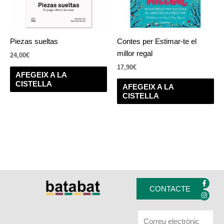
Piezas sueltas
Contes per Estimar-te el
millor regal
24,00
€
17,90
€
AFEGEIX A LA
CISTELLA
AFEGEIX A LA
CISTELLA
F
I
a
n
CONTACTE
c
s
e
t
b
a
o
g
o
r