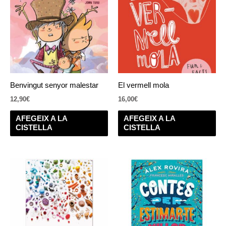
Benvingut senyor malestar
El vermell mola
12,90
€
16,00
€
AFEGEIX A LA
AFEGEIX A LA
CISTELLA
CISTELLA