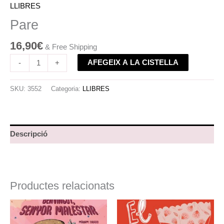
LLIBRES
Pare
16,90
€
& Free Shipping
AFEGEIX A LA CISTELLA
-
+
SKU:
3552
Categoria:
LLIBRES
Descripció
Productes relacionats