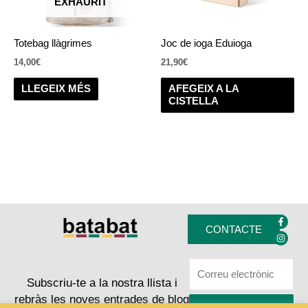
EXHAURIT
Totebag llàgrimes
Joc de ioga Eduioga
14,00
€
21,90
€
LLEGEIX MÉS
AFEGEIX A LA
CISTELLA
F
I
a
n
CONTACTE
c
s
e
t
b
a
o
g
o
r
k
a
Subscriu-te a la nostra llista i
-
m
rebràs les noves entrades de blog
f