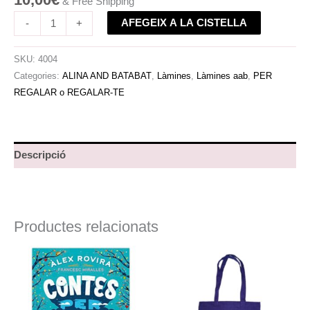
& Free Shipping
AFEGEIX A LA CISTELLA
-
+
SKU:
4004
Categories:
ALINA AND BATABAT
,
Làmines
,
Làmines aab
,
PER
REGALAR o REGALAR-TE
Descripció
Productes relacionats