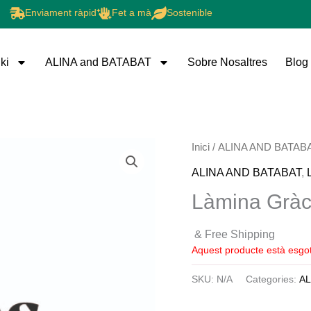
Enviament ràpid
Fet a mà
Sostenible
ki
ALINA and BATABAT
Sobre Nosaltres
Blog
Inici
/
ALINA AND BATAB
ALINA AND BATABAT
,
Làmina Gràc
& Free Shipping
Aquest producte està esgot
SKU:
N/A
Categories:
AL