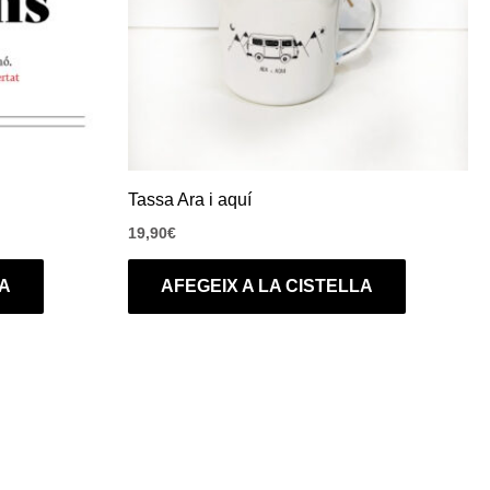
Tassa Ara i aquí
19,90
€
LA
AFEGEIX A LA CISTELLA