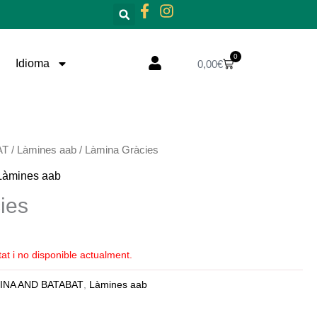
0
Cistella
Idioma
0,00
€
AT
/
Làmines aab
/ Làmina Gràcies
Làmines aab
ies
at i no disponible actualment.
INA AND BATABAT
,
Làmines aab