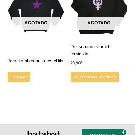
múltiples
variantes.
Las
AGOTADO
AGOTADO
opciones
se
pueden
elegir
Dessuadora símbol
en
feminista
la
Jersei amb caputxa estel lila
29,90
€
página
de
LEER MÁS
SELECCIONAR OPCIONES
producto
F
I
a
n