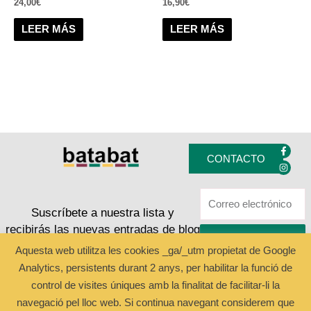
24,00
€
16,90
€
LEER MÁS
LEER MÁS
F
I
a
n
CONTACTO
c
s
e
t
b
a
o
g
o
r
k
a
Suscríbete a nuestra lista y
-
m
recibirás las nuevas entradas de blog
f
ENVIAR
Aquesta web utilitza les cookies _ga/_utm propietat de Google
Analytics, persistents durant 2 anys, per habilitar la funció de
Copyright © 2024 Batabat
control de visites úniques amb la finalitat de facilitar-li la
navegació pel lloc web. Si continua navegant considerem que