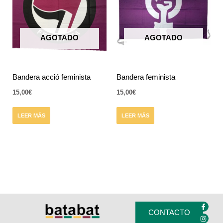
AGOTADO
AGOTADO
Bandera acció feminista
Bandera feminista
15,00
€
15,00
€
LEER MÁS
LEER MÁS
F
I
a
n
CONTACTO
c
s